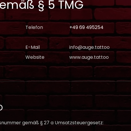
emäß § 5 TMG
Telefon
+49 69 495254
E-Mail
info@auge.tattoo
Website
www.auge.tattoo
D
nsnummer gemäß § 27 a Umsatzsteuergesetz: