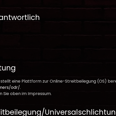
antwortlich
htung
tellt eine Plattform zur Online-Streitbeilegung (OS) bere
mers/odr/
.
n Sie oben im Impressum.
it­beilegung/Universal­schlichtung