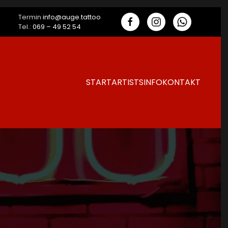
Termin
info@auge.tattoo
Tel.:
069 – 49 52 54
START
ARTISTS
INFO
KONTAKT