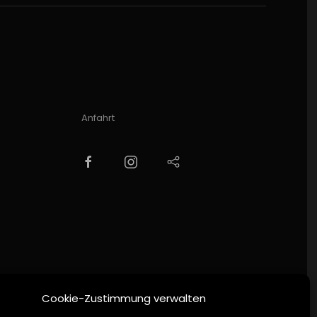
Anfahrt
Leaflet
|
©
OpenStreetMap
+
−
Cookie-Zustimmung verwalten