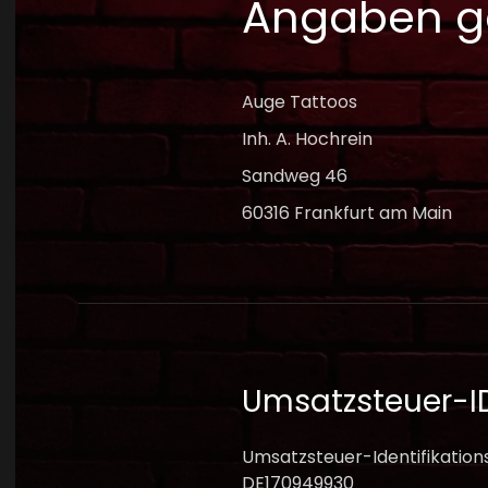
Angaben g
Auge Tattoos
Inh. A. Hochrein
Sandweg 46
60316 Frankfurt am Main
Umsatzsteuer-I
Umsatzsteuer-Identifikatio
DE170949930