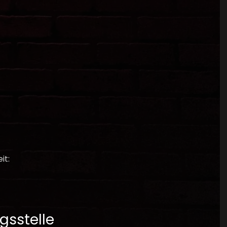
it:
s­stelle